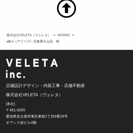
株式会社VELETA（ヴェレタ）
»
WORKS
»
ally’s（アリーズ）日進香久山店 様
店舗設計デザイン・内装工事・店舗不動産
株式会社VELETA（ヴェレタ）
[本社]
〒461-0005
愛知県名古屋市東区東桜1丁目9番29号
オアシス栄ビル4階